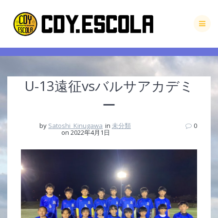
Skip
to
content
U-13遠征vsバルサアカデミ
ー
by
Satoshi_Kinugawa
in
未分類
0
on 2022年4月1日