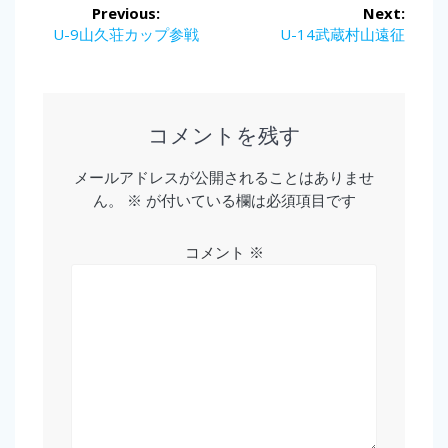
投
Previous:
Next:
稿
Previous
Next
U-9山久荘カップ参戦
U-14武蔵村山遠征
post:
post:
ナ
ビ
コメントを残す
ゲ
メールアドレスが公開されることはありませ
ー
ん。
※
が付いている欄は必須項目です
シ
コメント
※
ョ
ン