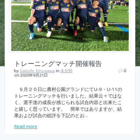
トレーニングマッチ開催報告
by
Satoshi_Kinugawa
in
未分類
0
on 2020年9月21日
９月２０日に農村公園グランドにてU-9・U-11の
トレーニングマッチを行いました。結果云々ではな
く、選手達の成長が感じられる試合内容と出来たこ
と嬉しく思っています。 簡単ではありますが、結
果および試合の総評を下記のとお…
Read more