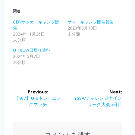
関連
CDYサッカーキャンプ開
サマーキャンプ開催報告
催
2020年8月10日
2024年11月26日
未分類
未分類
U-10GW日帰り遠征
2024年5月7日
未分類
投
Previous:
Next:
稿
Previous
Next
【9/7】U-9トレーニン
YSSA/チャレンジナイン
post:
post:
グマッチ
リーグ大会5日目
ナ
ビ
ゲ
コメントを残す