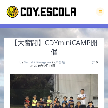
Skip
to
content
【大奮闘】CDYminiCAMP開
催
by
Satoshi_Kinugawa
in
未分類
0
on 2019年9月16日