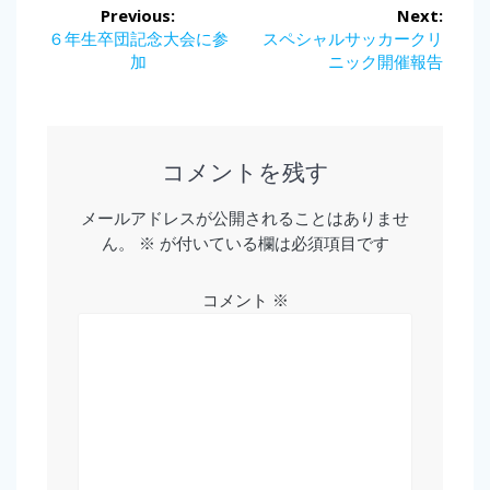
投
Previous:
Next:
稿
Previous
Next
６年生卒団記念大会に参
スペシャルサッカークリ
post:
post:
加
ニック開催報告
ナ
ビ
ゲ
コメントを残す
ー
メールアドレスが公開されることはありませ
ん。
※
が付いている欄は必須項目です
シ
ョ
コメント
※
ン