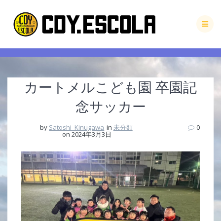
Skip
to
content
カートメルこども園 卒園記
念サッカー
by
Satoshi_Kinugawa
in
未分類
0
on 2024年3月3日