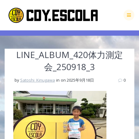
Skip
to
content
LINE_ALBUM_420体力測定
会_250918_3
by
Satoshi_Kinugawa
in
on 2025年9月18日
0