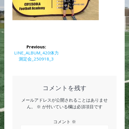
投
Previous:
稿
Previous
LINE_ALBUM_420体力
post:
測定会_250918_3
ナ
ビ
ゲ
コメントを残す
ー
メールアドレスが公開されることはありませ
ん。
※
が付いている欄は必須項目です
シ
ョ
コメント
※