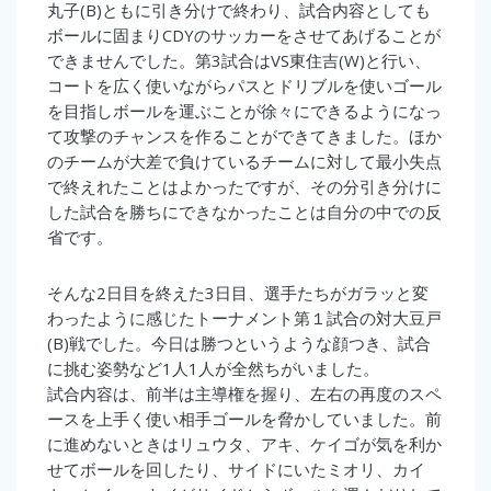
丸子(B)ともに引き分けで終わり、試合内容としても
ボールに固まりCDYのサッカーをさせてあげることが
できませんでした。第3試合はVS東住吉(W)と行い、
コートを広く使いながらパスとドリブルを使いゴール
を目指しボールを運ぶことが徐々にできるようになっ
て攻撃のチャンスを作ることができてきました。ほか
のチームが大差で負けているチームに対して最小失点
で終えれたことはよかったですが、その分引き分けに
した試合を勝ちにできなかったことは自分の中での反
省です。
そんな2日目を終えた3日目、選手たちがガラッと変
わったように感じたトーナメント第１試合の対大豆戸
(B)戦でした。今日は勝つというような顔つき、試合
に挑む姿勢など1人1人が全然ちがいました。
試合内容は、前半は主導権を握り、左右の再度のスペ
ースを上手く使い相手ゴールを脅かしていました。前
に進めないときはリュウタ、アキ、ケイゴが気を利か
せてボールを回したり、サイドにいたミオリ、カイ