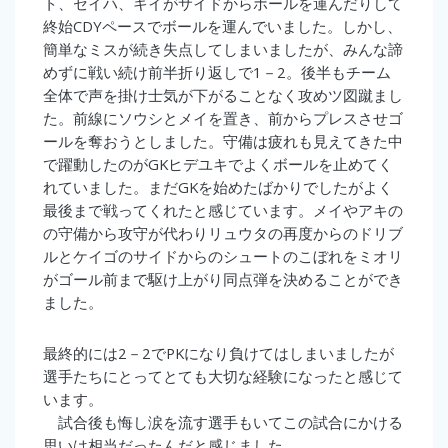
ト、セイハ、キイがサイドからボールを運んだりして
終始CDYペースでボールを運んでいました。しかし、
簡単なミスが続き失点してしまいましたが、みんな諦
めずに戦い続け前半折り返しで1－2。後半もチーム
全体で声を掛け士気が下がることなく攻めツ図蹴まし
た。前線にソウシとメイを置き、前からプレスさせゴ
ールを奪おうとしました。守備は疲れも見えてきた中
で躍動したのがGKヒデユキでよくボールを止めてく
れていました。まだGKを始めたばかりでしたがよく
最後まで戦ってくれたと感じています。メイやアキの
の守備から攻守が代わりリュウタの再度からのドリブ
ルとケイゴのサイドからのシュートのこぼれをミオリ
がゴール前まで駆け上がり同点弾を決めることができ
ました。
最終的には2－2でPKになり負けてはしまいましたが
選手たちにとってとても大切な経験になったと感じて
います。
試合後も悔し涙を流す選手もいてこの試合にかける
思いは相当だったんだと感じました。