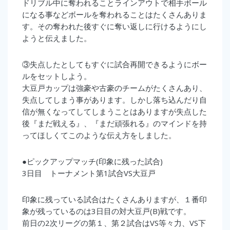
ドリブル中に奪われることラインアウトで相手ボール
になる事などボールを奪われることはたくさんありま
す。その奪われた後すぐに奪い返しに行けるようにし
ようと伝えました。
③失点したとしてもすぐに試合再開できるようにボー
ルをセットしよう。
大豆戸カップは強豪や古豪のチームがたくさんあり、
失点してしまう事があります。しかし落ち込んだり自
信が無くなってしてしまうことはありますが失点した
後『まだ戦える』、『まだ頑張れる』のマインドを持
ってほしくてこのような伝え方をしました。
●ピックアップマッチ(印象に残った試合)
3日目 トーナメント第1試合VS大豆戸
印象に残っている試合はたくさんありますが、１番印
象が残っているのは3日目の対大豆戸(B)戦です。
前日の2次リーグの第１、第２試合はVS等々力、VS下