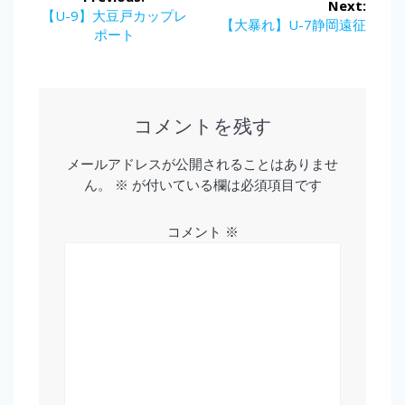
Next:
稿
Previous
【U-9】大豆戸カップレ
Next
【大暴れ】U-7静岡遠征
post:
ポート
post:
ナ
ビ
ゲ
コメントを残す
ー
メールアドレスが公開されることはありませ
ん。
※
が付いている欄は必須項目です
シ
ョ
コメント
※
ン