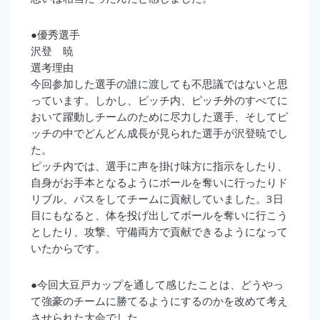
●優秀選手
沢登 暁
選考理由
今回参加した選手の誰に渡しても不思議ではないと思
っています。しかし、ピッチ内、ピッチ外のすべてに
おいて躍動しチームのために尽力した選手、そしてピ
ッチの中でどんどん成長が見られた選手が沢登暁でし
た。
ピッチ内では、選手に声を掛け味方に指示をしたり、
自身がお手本となるようにボールを奪いに行ったりド
リブル、パスをしてチームに貢献していました。3日
目にもなると、体を投げ出してボールを奪いに行こう
としたり、攻撃、守備両方で貢献できるようになって
いたからです。
●今回大豆戸カップを通して感じたことは、どうやっ
て強豪のチームに勝てるようにするのかを改めて考え
させられた大会でした。