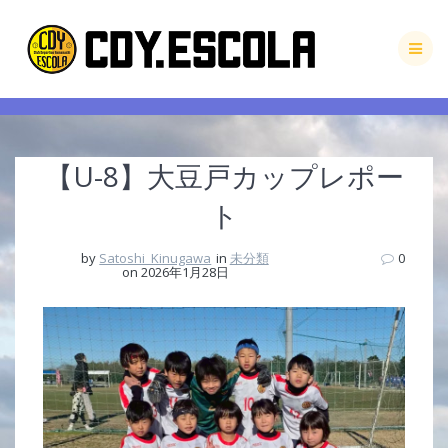
Skip
to
content
【U-8】大豆戸カップレポー
ト
by
Satoshi_Kinugawa
in
未分類
0
on 2026年1月28日