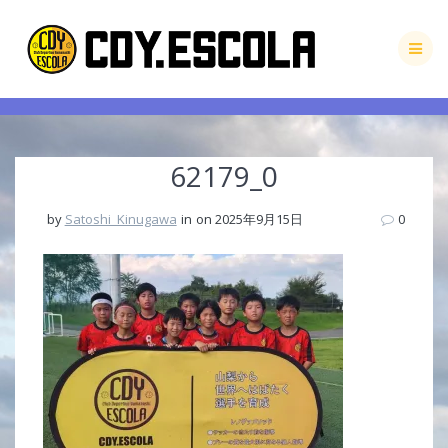
Skip
to
content
62179_0
by
Satoshi_Kinugawa
in
on 2025年9月15日
0