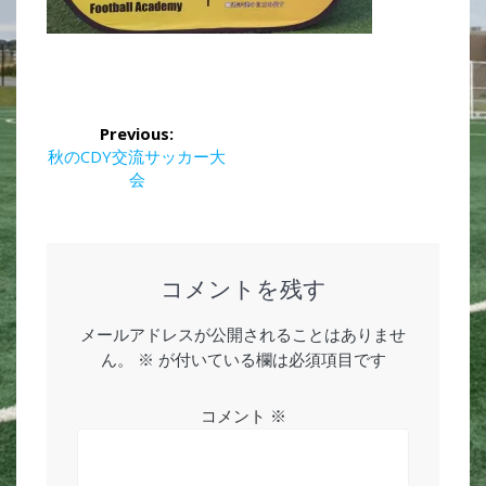
投
Previous:
稿
Previous
秋のCDY交流サッカー大
post:
会
ナ
ビ
ゲ
コメントを残す
ー
メールアドレスが公開されることはありませ
ん。
※
が付いている欄は必須項目です
シ
ョ
コメント
※
ン