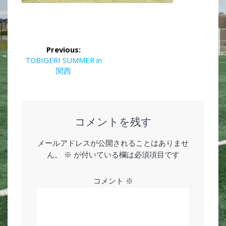
投
Previous:
稿
Previous
TOBIGERI SUMMER in
post:
関西
ナ
ビ
ゲ
コメントを残す
ー
メールアドレスが公開されることはありませ
ん。
※
が付いている欄は必須項目です
シ
ョ
コメント
※
ン