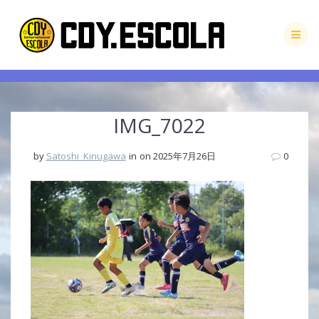
Skip
to
content
IMG_7022
by
Satoshi_Kinugawa
in
on 2025年7月26日
0