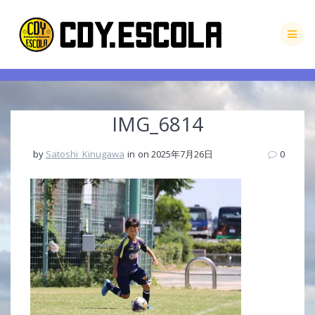
Skip
to
content
IMG_6814
by
Satoshi_Kinugawa
in
on 2025年7月26日
0