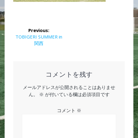
投
Previous:
稿
Previous
TOBIGERI SUMMER in
post:
関西
ナ
ビ
ゲ
コメントを残す
ー
メールアドレスが公開されることはありませ
ん。
※
が付いている欄は必須項目です
シ
ョ
コメント
※
ン