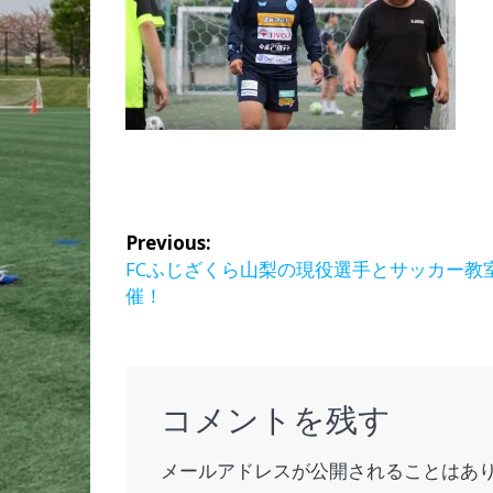
投
Previous:
稿
Previous
FCふじざくら山梨の現役選手とサッカー教
post:
催！
ナ
ビ
ゲ
コメントを残す
ー
メールアドレスが公開されることはあ