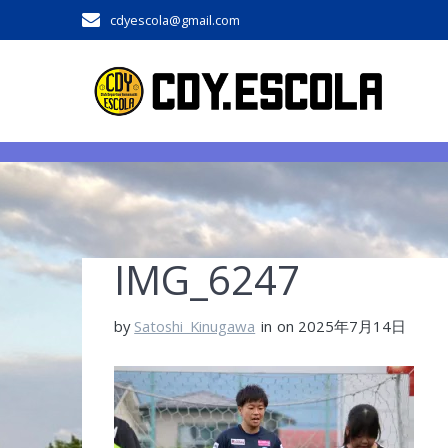
Skip
cdyescola@gmail.com
to
content
IMG_6247
by
Satoshi_Kinugawa
in
on 2025年7月14日