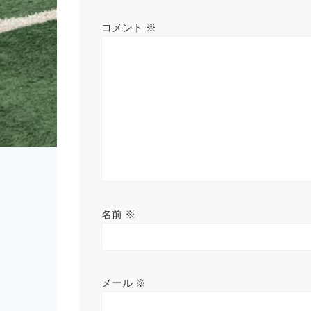
シ
コメント
※
ョ
ン
名前
※
メール
※