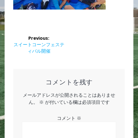
投
Previous:
稿
Previous
スイートコーンフェステ
post:
ィバル開催
ナ
ビ
ゲ
コメントを残す
ー
メールアドレスが公開されることはありませ
ん。
※
が付いている欄は必須項目です
シ
ョ
コメント
※
ン