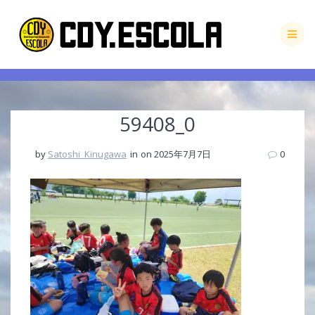
Skip
to
content
59408_0
by
Satoshi_Kinugawa
in
on 2025年7月7日
0