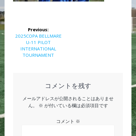
投
Previous:
稿
Previous
2025COPA BELLMARE
post:
U-11 PILOT
ナ
INTERNATIONAL
TOURNAMENT
ビ
ゲ
ー
コメントを残す
シ
メールアドレスが公開されることはありませ
ん。
※
が付いている欄は必須項目です
ョ
ン
コメント
※