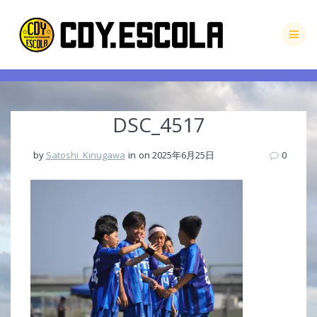
Skip
to
content
DSC_4517
by
Satoshi_Kinugawa
in
on 2025年6月25日
0