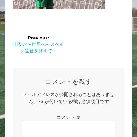
投
Previous:
稿
Previous
山梨から世界へ～スペイ
post:
ン遠征を終えて～
ナ
ビ
ゲ
コメントを残す
ー
メールアドレスが公開されることはありませ
ん。
※
が付いている欄は必須項目です
シ
ョ
コメント
※
ン