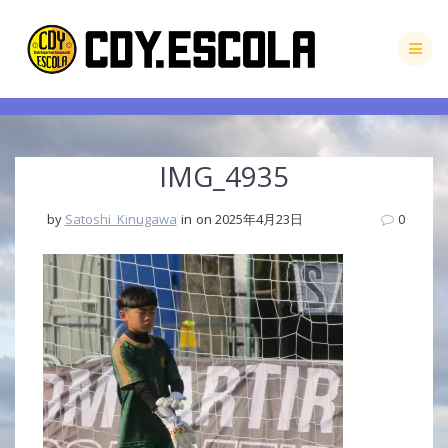
Skip
to
content
IMG_4935
by
Satoshi_Kinugawa
in
on 2025年4月23日
0