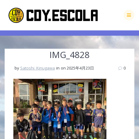
Skip
to
content
IMG_4828
by
Satoshi_Kinugawa
in
on 2025年4月23日
0