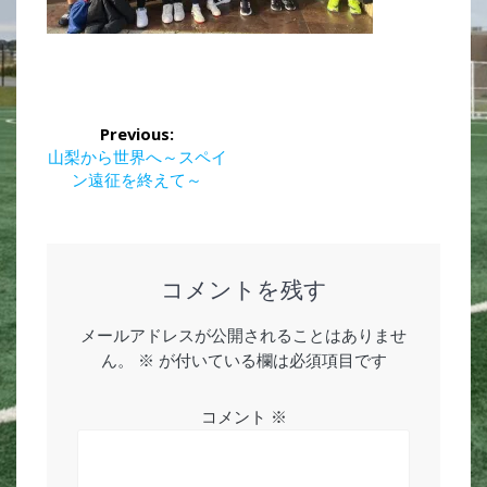
投
Previous:
稿
Previous
山梨から世界へ～スペイ
post:
ン遠征を終えて～
ナ
ビ
ゲ
コメントを残す
ー
メールアドレスが公開されることはありませ
ん。
※
が付いている欄は必須項目です
シ
ョ
コメント
※
ン