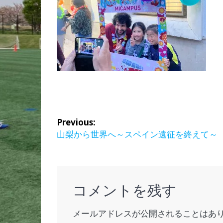
投
Previous:
稿
Previous
山梨から世界へ～スペイン遠征を終えて～
post:
ナ
ビ
コメントを残す
ゲ
メールアドレスが公開されることはあ