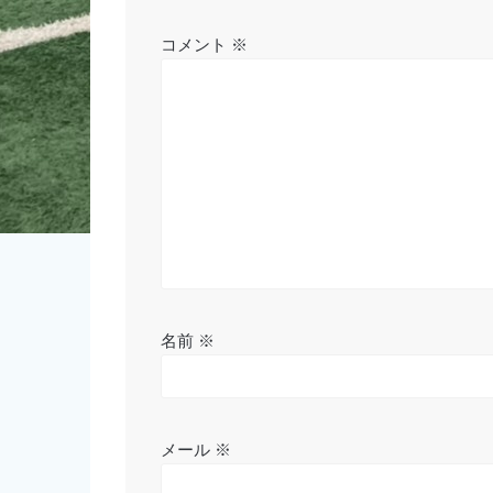
ー
シ
コメント
※
ョ
ン
名前
※
メール
※