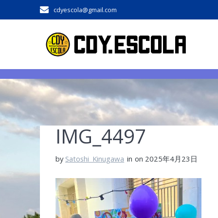
Skip
cdyescola@gmail.com
to
content
IMG_4497
by
Satoshi_Kinugawa
in
on 2025年4月23日