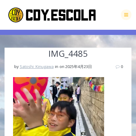
Skip
to
content
IMG_4485
by
Satoshi_Kinugawa
in
on 2025年4月23日
0