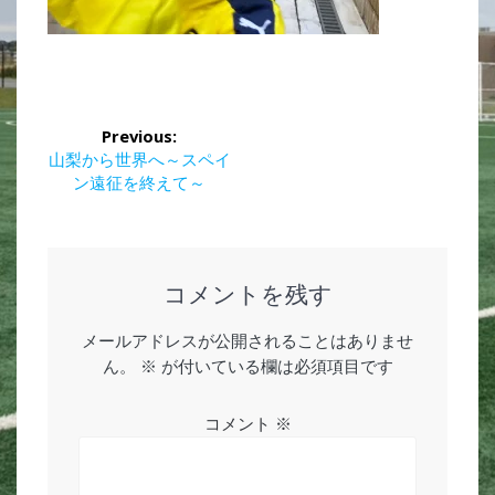
投
Previous:
稿
Previous
山梨から世界へ～スペイ
post:
ン遠征を終えて～
ナ
ビ
ゲ
コメントを残す
ー
メールアドレスが公開されることはありませ
ん。
※
が付いている欄は必須項目です
シ
ョ
コメント
※
ン