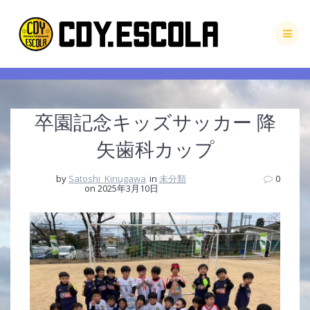
Skip
to
content
卒園記念キッズサッカー 降
矢歯科カップ
by
Satoshi_Kinugawa
in
未分類
0
on 2025年3月10日