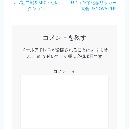
稿
Previous
Next
U-7紅白戦＆MIC７セレ
U-15 卒業記念サッカー
post:
post:
クション
大会 RENOVA CUP
ナ
ビ
ゲ
コメントを残す
ー
メールアドレスが公開されることはありませ
ん。
※
が付いている欄は必須項目です
シ
ョ
コメント
※
ン