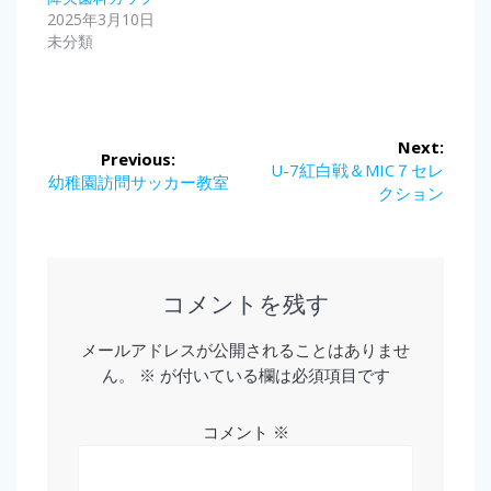
2025年3月10日
未分類
投
Next:
Previous:
稿
Next
U-7紅白戦＆MIC７セレ
Previous
幼稚園訪問サッカー教室
post:
クション
post:
ナ
ビ
ゲ
コメントを残す
ー
メールアドレスが公開されることはありませ
ん。
※
が付いている欄は必須項目です
シ
ョ
コメント
※
ン