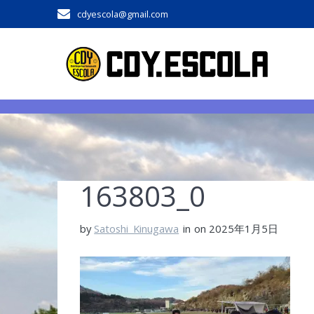
Skip
cdyescola@gmail.com
to
content
163803_0
by
Satoshi_Kinugawa
in
on 2025年1月5日