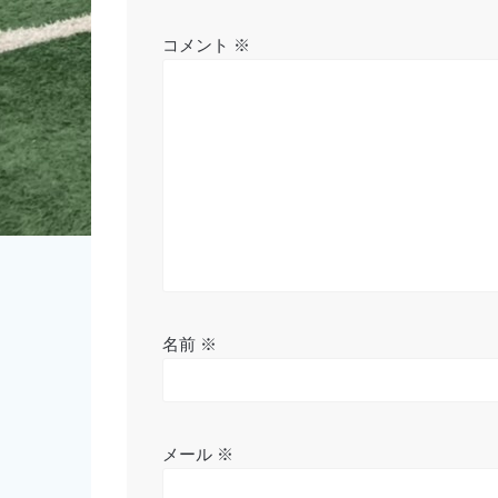
ー
シ
コメント
※
ョ
ン
名前
※
メール
※