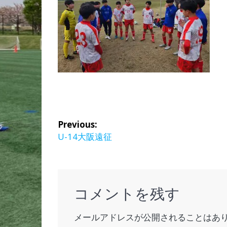
投
Previous:
稿
Previous
U-14大阪遠征
post:
ナ
ビ
コメントを残す
ゲ
メールアドレスが公開されることはあ