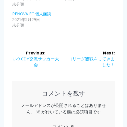
未分類
RENOVA FC 個人面談
2021年5月29日
未分類
投
Previous:
Next:
稿
Previous
Next
U-9 CDY交流サッカー大
Jリーグ観戦をしてきま
post:
post:
会
した！
ナ
ビ
ゲ
コメントを残す
ー
メールアドレスが公開されることはありませ
ん。
※
が付いている欄は必須項目です
シ
ョ
コメント
※