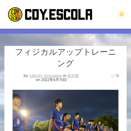
Skip
to
content
フィジカルアップトレーニ
ング
by
Satoshi_Kinugawa
in
未分類
0
on 2022年6月10日