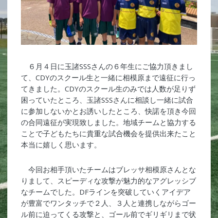
６月４日に玉諸SSSさんの６年生にご協力頂きまし
て、CDYのスクール生と一緒に相模原まで遠征に行っ
てきました。CDYのスクール生のみでは人数が足りず
困っていたところ、玉諸SSSさんに相談し一緒に試合
に参加しないかとお誘いしたところ、快諾を頂き今回
の合同遠征が実現致しました。地域チームと協力する
ことで子どもたちに貴重な試合機会を提供出来たこと
本当に嬉しく思います。
今回お相手頂いたチームはブレッサ相模原さんとな
りまして、スピーディな攻撃が魅力的なアグレッシブ
なチームでした。DFラインを突破していくアイデア
が豊富でワンタッチで２人、３人と連携しながらゴー
ル前に迫ってくる攻撃と、ゴール前でギリギリまで状