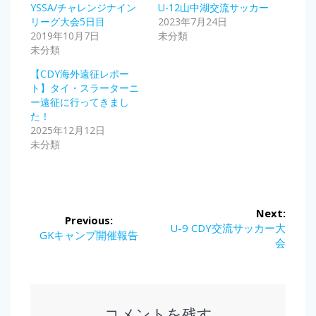
YSSA/チャレンジナイン
U-12山中湖交流サッカー
リーグ大会5日目
2023年7月24日
2019年10月7日
未分類
未分類
【CDY海外遠征レポー
ト】タイ・スラーターニ
ー遠征に行ってきまし
た！
2025年12月12日
未分類
投
Next:
Previous:
稿
Next
U-9 CDY交流サッカー大
Previous
GKキャンプ開催報告
post:
会
post:
ナ
ビ
ゲ
コメントを残す