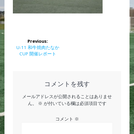
投
Previous:
稿
Previous
U-11 和牛焼肉たなか
post:
CUP 開催レポート
ナ
ビ
ゲ
コメントを残す
ー
メールアドレスが公開されることはありませ
ん。
※
が付いている欄は必須項目です
シ
ョ
コメント
※
ン