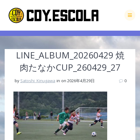
Skip
to
content
LINE_ALBUM_20260429 焼
肉たなかCUP_260429_27
by
Satoshi_Kinugawa
in
on 2026年4月29日
0