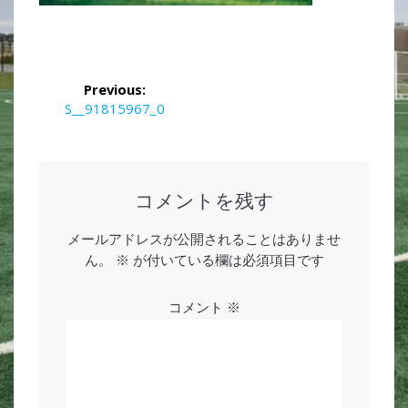
投
Previous:
稿
Previous
S__91815967_0
post:
ナ
ビ
コメントを残す
ゲ
メールアドレスが公開されることはありませ
ー
ん。
※
が付いている欄は必須項目です
シ
コメント
※
ョ
ン