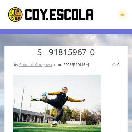
Skip
to
content
S__91815967_0
by
Satoshi_Kinugawa
in
on 2025年10月5日
0