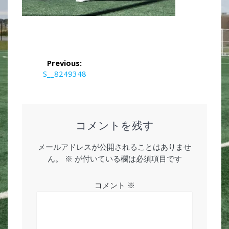
投
Previous:
稿
Previous
S__8249348
post:
ナ
ビ
コメントを残す
ゲ
メールアドレスが公開されることはありませ
ー
ん。
※
が付いている欄は必須項目です
シ
コメント
※
ョ
ン