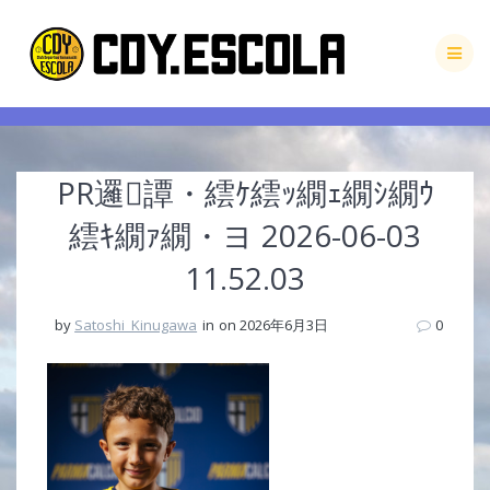
Skip
to
content
PR邏譚・繧ｹ繧ｯ繝ｪ繝ｼ繝ｳ
繧ｷ繝ｧ繝・ヨ 2026-06-03
11.52.03
by
Satoshi_Kinugawa
in
on 2026年6月3日
0