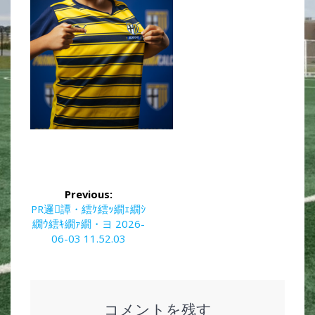
投
Previous:
稿
Previous
PR邏譚・繧ｹ繧ｯ繝ｪ繝ｼ
post:
繝ｳ繧ｷ繝ｧ繝・ヨ 2026-
ナ
06-03 11.52.03
ビ
ゲ
コメントを残す