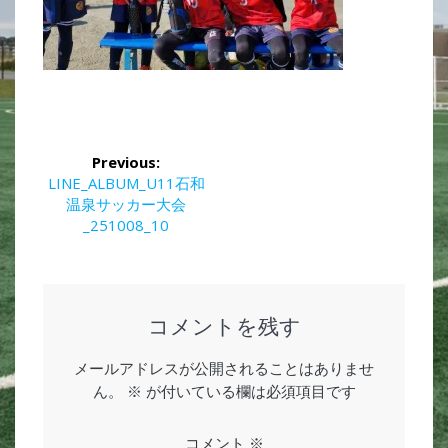
投
Previous:
稿
Previous
LINE_ALBUM_U11石和
post:
温泉サッカー大会
ナ
_251008_10
ビ
ゲ
コメントを残す
ー
メールアドレスが公開されることはありませ
シ
ん。
※
が付いている欄は必須項目です
ョ
コメント
※