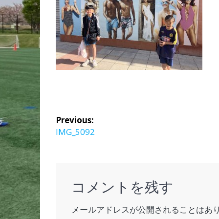
投
Previous:
稿
Previous
IMG_5092
post:
ナ
ビ
コメントを残す
ゲ
メールアドレスが公開されることはあ