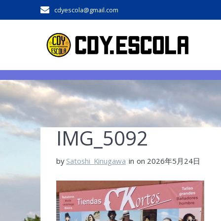
Skip
cdyescola@gmail.com
to
content
IMG_5092
by
Satoshi_Kinugawa
in
on 2026年5月24日