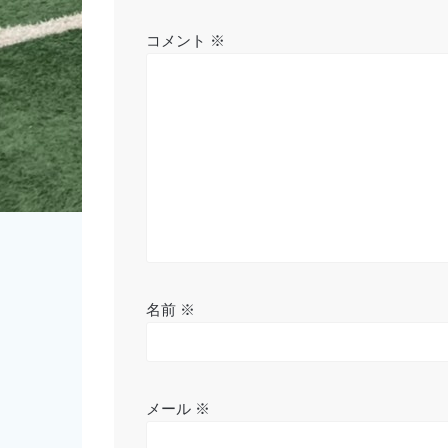
ー
シ
コメント
※
ョ
ン
名前
※
メール
※