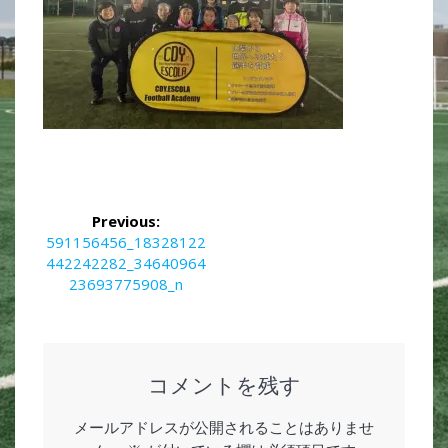
投
Previous:
稿
Previous
591156456_18328122
post:
442242282_34640964
ナ
23693775908_n
ビ
ゲ
コメントを残す
ー
メールアドレスが公開されることはありませ
シ