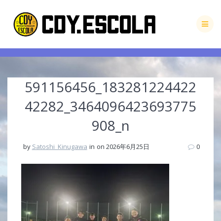
Skip
to
content
591156456_183281224422
42282_3464096423693775
908_n
by
Satoshi_Kinugawa
in
on 2026年6月25日
0