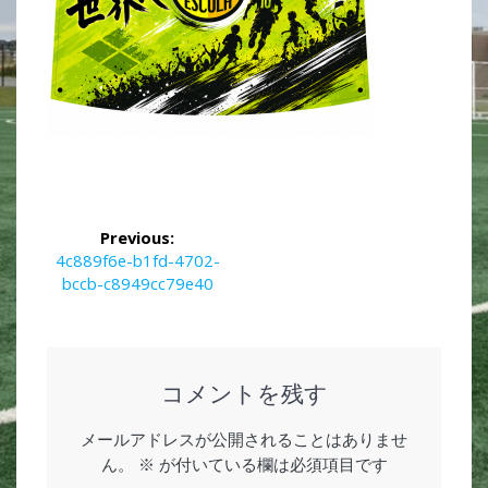
投
Previous:
稿
Previous
4c889f6e-b1fd-4702-
post:
bccb-c8949cc79e40
ナ
ビ
ゲ
コメントを残す
ー
メールアドレスが公開されることはありませ
ん。
※
が付いている欄は必須項目です
シ