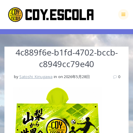
Skip
to
content
4c889f6e-b1fd-4702-bccb-
c8949cc79e40
by
Satoshi_Kinugawa
in
on 2026年5月28日
0