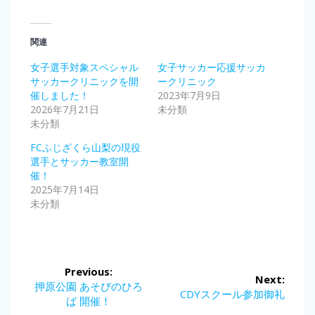
関連
女子選手対象スペシャル
女子サッカー応援サッカ
サッカークリニックを開
ークリニック
催しました！
2023年7月9日
2026年7月21日
未分類
未分類
FCふじざくら山梨の現役
選手とサッカー教室開
催！
2025年7月14日
未分類
投
Previous:
Next:
稿
Previous
押原公園 あそびのひろ
Next
CDYスクール参加御礼
post:
ば 開催！
post: