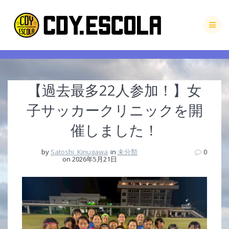
Skip
to
content
【過去最多22人参加！】女
子サッカークリニックを開
催しました！
by
Satoshi_Kinugawa
in
未分類
0
on 2026年5月21日