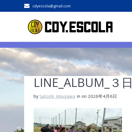
Skip
cdyescola@gmail.com
to
content
LINE_ALBUM_３日
by
Satoshi_Kinugawa
in
on 2026年4月6日