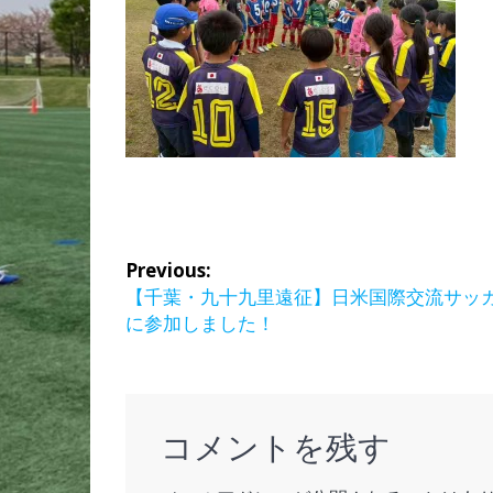
投
Previous:
稿
Previous
【千葉・九十九里遠征】日米国際交流サッ
post:
に参加しました！
ナ
ビ
ゲ
コメントを残す