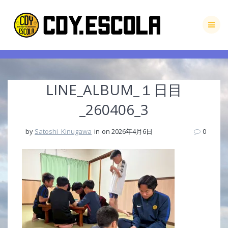
Skip
to
content
LINE_ALBUM_１日目
_260406_3
by
Satoshi_Kinugawa
in
on 2026年4月6日
0