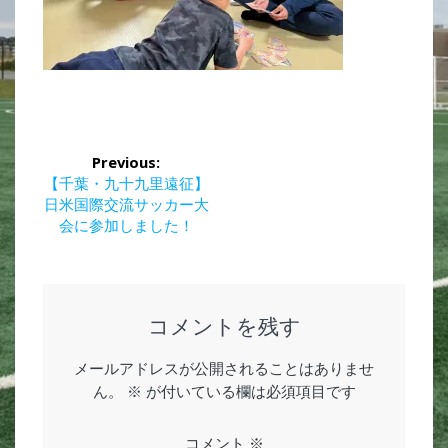
投
Previous:
稿
Previous
【千葉・九十九里遠征】
post:
日米国際交流サッカー大
ナ
会に参加しました！
ビ
ゲ
コメントを残す
ー
メールアドレスが公開されることはありませ
シ
ん。
※
が付いている欄は必須項目です
ョ
コメント
※