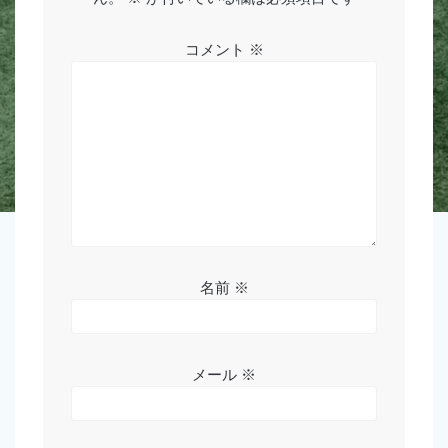
シ
ョ
コメント
※
ン
名前
※
メール
※