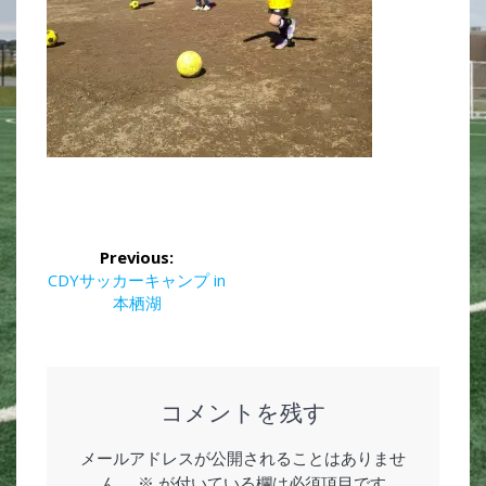
投
Previous:
稿
Previous
CDYサッカーキャンプ in
post:
本栖湖
ナ
ビ
ゲ
コメントを残す
ー
メールアドレスが公開されることはありませ
ん。
※
が付いている欄は必須項目です