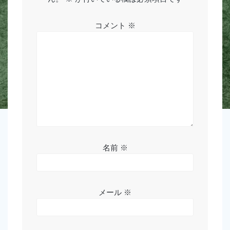
シ
ョ
コメント
※
ン
名前
※
メール
※