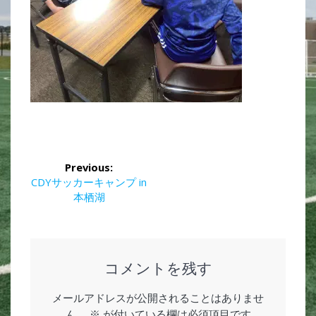
投
Previous:
稿
Previous
CDYサッカーキャンプ in
post:
本栖湖
ナ
ビ
ゲ
コメントを残す
ー
メールアドレスが公開されることはありませ
ん。
※
が付いている欄は必須項目です