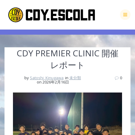
Skip
to
content
CDY PREMIER CLINIC 開催
レポート
by
Satoshi_Kinugawa
in
未分類
0
on 2026年2月16日