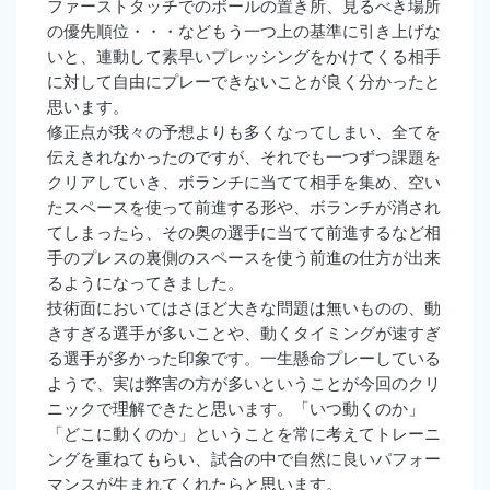
ファーストタッチでのボールの置き所、見るべき場所
の優先順位・・・などもう一つ上の基準に引き上げな
いと、連動して素早いプレッシングをかけてくる相手
に対して自由にプレーできないことが良く分かったと
思います。
修正点が我々の予想よりも多くなってしまい、全てを
伝えきれなかったのですが、それでも一つずつ課題を
クリアしていき、ボランチに当てて相手を集め、空い
たスペースを使って前進する形や、ボランチが消され
てしまったら、その奥の選手に当てて前進するなど相
手のプレスの裏側のスペースを使う前進の仕方が出来
るようになってきました。
技術面においてはさほど大きな問題は無いものの、動
きすぎる選手が多いことや、動くタイミングが速すぎ
る選手が多かった印象です。一生懸命プレーしている
ようで、実は弊害の方が多いということが今回のクリ
ニックで理解できたと思います。「いつ動くのか」
「どこに動くのか」ということを常に考えてトレーニ
ングを重ねてもらい、試合の中で自然に良いパフォー
マンスが生まれてくれたらと思います。