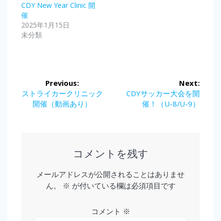
CDY New Year Clinic 開
催
2025年1月15日
未分類
投
Previous:
Next:
稿
Previous
Next
ストライカークリニック
CDYサッカー大会を開
post:
post:
開催（動画あり）
催！（U-8/U-9）
ナ
ビ
ゲ
コメントを残す
ー
メールアドレスが公開されることはありませ
ん。
※
が付いている欄は必須項目です
シ
ョ
コメント
※