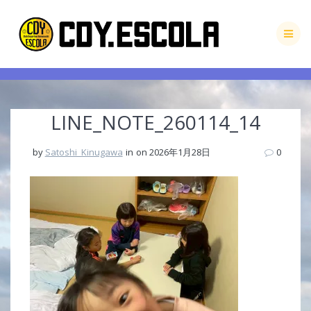
Skip
to
content
LINE_NOTE_260114_14
by
Satoshi_Kinugawa
in
on 2026年1月28日
0