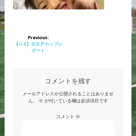
投
Previous:
稿
Previous
【U-8】大豆戸カップレ
post:
ポート
ナ
ビ
ゲ
コメントを残す
ー
メールアドレスが公開されることはありませ
ん。
※
が付いている欄は必須項目です
シ
ョ
コメント
※
ン