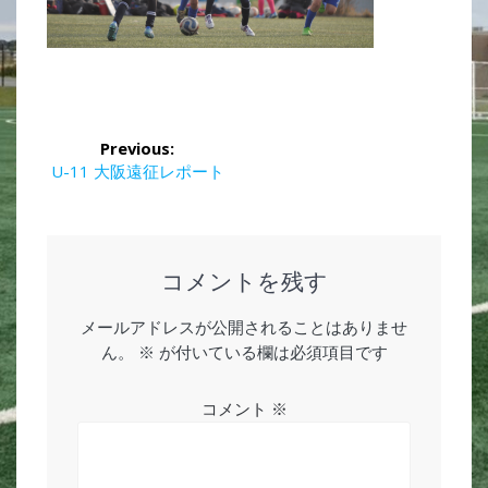
投
Previous:
稿
Previous
U-11 大阪遠征レポート
post:
ナ
ビ
コメントを残す
ゲ
メールアドレスが公開されることはありませ
ー
ん。
※
が付いている欄は必須項目です
シ
コメント
※
ョ
ン