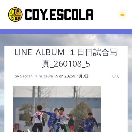
Skip
to
content
LINE_ALBUM_１日目試合写
真_260108_5
by
Satoshi_Kinugawa
in
on 2026年1月8日
0