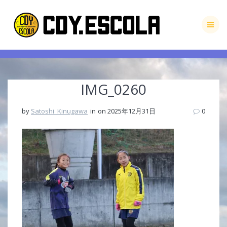
Skip
to
content
IMG_0260
by
Satoshi_Kinugawa
in
on 2025年12月31日
0