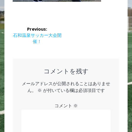
投
Previous:
稿
Previous
石和温泉サッカー大会開
post:
催！
ナ
ビ
ゲ
コメントを残す
ー
メールアドレスが公開されることはありませ
ん。
※
が付いている欄は必須項目です
シ
ョ
コメント
※
ン