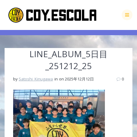
Skip
to
content
LINE_ALBUM_5日目
_251212_25
by
Satoshi_Kinugawa
in
on 2025年12月12日
0