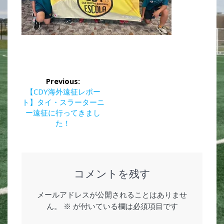
投
Previous:
稿
Previous
【CDY海外遠征レポー
post:
ト】タイ・スラーターニ
ナ
ー遠征に行ってきまし
た！
ビ
ゲ
ー
コメントを残す
シ
メールアドレスが公開されることはありませ
ん。
※
が付いている欄は必須項目です
ョ