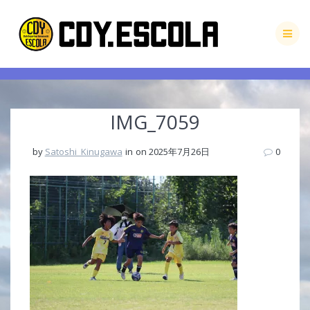
Skip
to
content
IMG_7059
by
Satoshi_Kinugawa
in
on 2025年7月26日
0