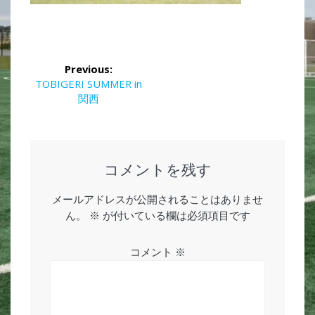
投
Previous:
稿
Previous
TOBIGERI SUMMER in
post:
関西
ナ
ビ
ゲ
コメントを残す
ー
メールアドレスが公開されることはありませ
ん。
※
が付いている欄は必須項目です
シ
ョ
コメント
※
ン