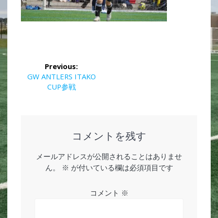
投
Previous:
稿
Previous
GW ANTLERS ITAKO
post:
CUP参戦
ナ
ビ
ゲ
コメントを残す
ー
メールアドレスが公開されることはありませ
ん。
※
が付いている欄は必須項目です
シ
ョ
コメント
※
ン