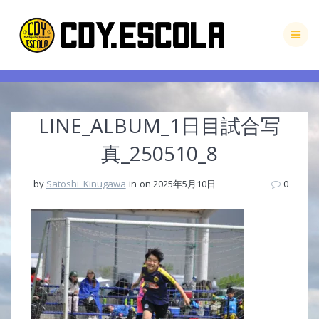
Skip
to
content
LINE_ALBUM_1日目試合写
真_250510_8
by
Satoshi_Kinugawa
in
on 2025年5月10日
0