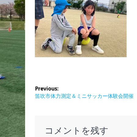
投
Previous:
稿
Previous
笛吹市体力測定＆ミニサッカー体験会開催
post:
ナ
ビ
コメントを残す