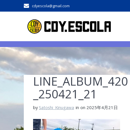
Skip
cdyescola@gmail.com
to
content
LINE_ALBUM_
_250421_21
by
Satoshi_Kinugawa
in
on 2025年4月21日