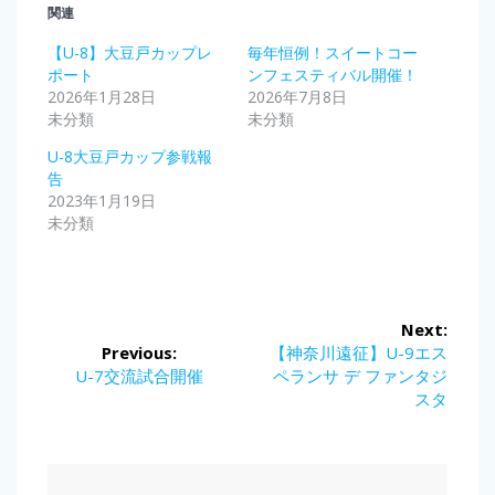
関連
【U-8】大豆戸カップレ
毎年恒例！スイートコー
ポート
ンフェスティバル開催！
2026年1月28日
2026年7月8日
未分類
未分類
U-8大豆戸カップ参戦報
告
2023年1月19日
未分類
投
Next:
稿
Next
Previous:
【神奈川遠征】U-9エス
Previous
post:
U-7交流試合開催
ペランサ デ ファンタジ
ナ
post:
スタ
ビ
ゲ