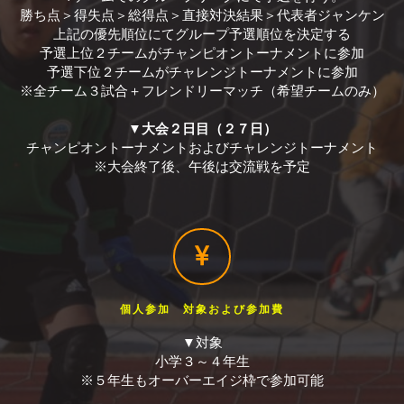
勝ち点＞得失点＞総得点＞直接対決結果＞代表者ジャンケン
上記の優先順位にてグループ予選順位を決定する
予選上位２チームがチャンピオントーナメントに参加
予選下位２チームがチャレンジトーナメントに参加
※全チーム３試合＋フレンドリーマッチ（希望チームのみ）
▼大会２日目（２７日）
チャンピオントーナメントおよびチャレンジトーナメント
※大会終了後、午後は交流戦を予定
個人参加 対象および参加費
▼対象
小学３～４年生
※５年生もオーバーエイジ枠で参加可能