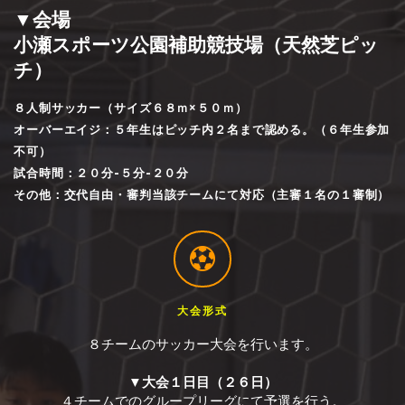
▼会場
小瀬スポーツ公園補助競技場（天然芝ピッ
チ）
８人制サッカー（サイズ６８ｍ×５０ｍ）
オーバーエイジ：５年生はピッチ内２名まで認める。（６年生参加
不可）
試合時間：２０分-５分-２０分
その他：交代自由・審判当該チームにて対応（主審１名の１審制）
大会形式
８チームのサッカー大会を行います。
▼大会１日目（２６日）
４チームでのグループリーグにて予選を行う。