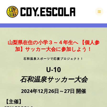
Skip
to
content
山梨県在住の小学３～４年生へ
【個人参
加】サッカー大会に参加しよう！
石和温泉スポーツで応援プロジェクト！
U-10
石和温泉サッカー大会
2024年12月26日～27日 開催
【主催】