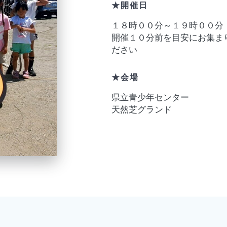
★開催日
１８時００分～１９時００分
開催１０分前を目安にお集ま
ださい
★会場
県立青少年センター
天然芝グランド