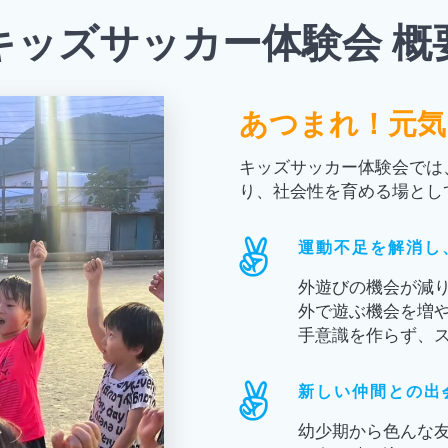
キッズサッカー体験会 概
あつまれ！元気
キッズサッカー体験会では
り、社会性を育める場とし
運動不足を解消し
外遊びの機会が減
外で遊ぶ機会を増
手意識を作らず、
新しい仲間との出
幼少期から色んな