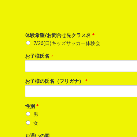
体験希望/お問合せ先クラス名
*
7/26(日)キッズサッカー体験会
お子様氏名
*
お子様の氏名（フリガナ）
*
性別
*
男
女
お通いの園