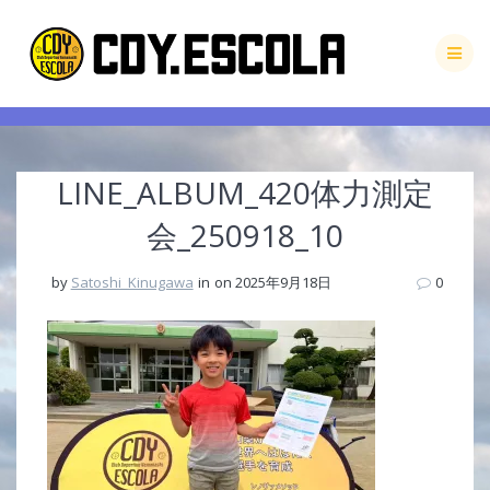
Skip
to
content
LINE_ALBUM_420体力測定
会_250918_10
by
Satoshi_Kinugawa
in
on 2025年9月18日
0