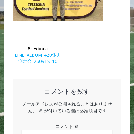
投
Previous:
稿
Previous
LINE_ALBUM_420体力
post:
測定会_250918_10
ナ
ビ
ゲ
コメントを残す
ー
メールアドレスが公開されることはありませ
ん。
※
が付いている欄は必須項目です
シ
ョ
コメント
※