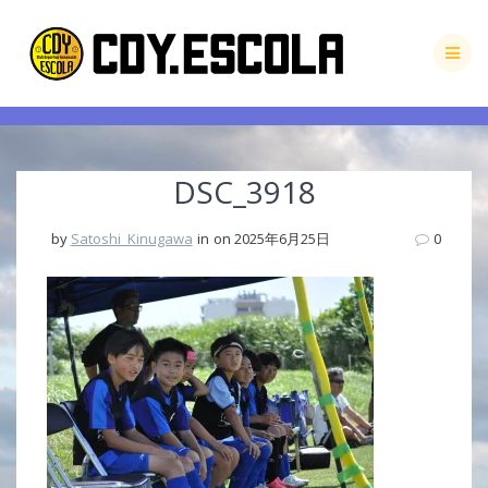
Skip
to
content
DSC_3918
by
Satoshi_Kinugawa
in
on 2025年6月25日
0