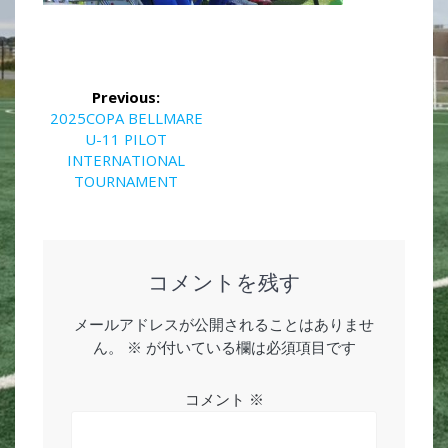
投
Previous:
稿
Previous
2025COPA BELLMARE
post:
U-11 PILOT
ナ
INTERNATIONAL
TOURNAMENT
ビ
ゲ
ー
コメントを残す
シ
メールアドレスが公開されることはありませ
ん。
※
が付いている欄は必須項目です
ョ
ン
コメント
※