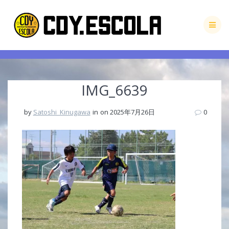
Skip
to
content
IMG_6639
by
Satoshi_Kinugawa
in
on 2025年7月26日
0