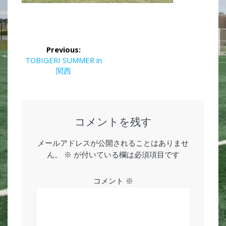
投
Previous:
稿
Previous
TOBIGERI SUMMER in
post:
関西
ナ
ビ
ゲ
コメントを残す
ー
メールアドレスが公開されることはありませ
ん。
※
が付いている欄は必須項目です
シ
ョ
コメント
※
ン